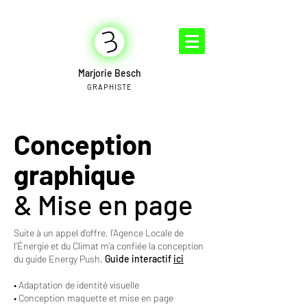
Marjorie Besch
GRAPHISTE
Conception
graphique
& Mise en page
Suite à un appel d’offre, l’Agence Locale de
l’Énergie et du Climat m’a confiée la conception
du guide Energy Push.
Guide interactif
ici
• Adaptation de identité visuelle
• Conception maquette et mise en page